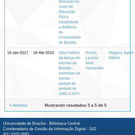
formação no
curso de
Educação
Física
modalidade
a distância
da
Universidade
de Brasília
16-Jan-2017
16-Abr-2016
Uma história
Rocha,
Wiggers, Ingrid
da dança em
Laryssa
Dittrich
escolas de
Mota
Brasília :
Guimarães
memórias da
escola-
parque do
período de
1960 a 1974
< Anterior
Mostrando resultados 3 a 5 de 5
Universidade de Brasília - Biblioteca Central
Coordenadoria de Gestão da Informação Digital - GID
(61) 3107-2683