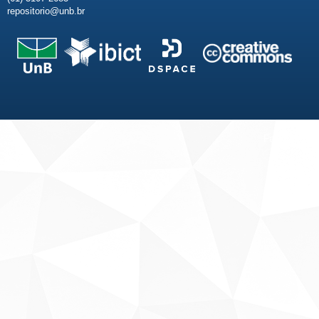
repositorio@unb.br
Fale conosco
Sobre