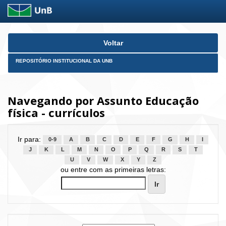
Skip
Voltar
navigation
REPOSITÓRIO INSTITUCIONAL DA UNB
Navegando por Assunto Educação
física - currículos
Ir para:
0-9
A
B
C
D
E
F
G
H
I
J
K
L
M
N
O
P
Q
R
S
T
U
V
W
X
Y
Z
ou entre com as primeiras letras: