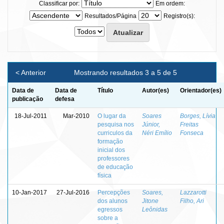
Classificar por:
Em ordem:
Resultados/Página
Registro(s):
< Anterior
Mostrando resultados 3 a 5 de 5
Data de
Data de
Título
Autor(es)
Orientador(es)
publicação
defesa
18-Jul-2011
Mar-2010
O lugar da
Soares
Borges, Lívia
pesquisa nos
Júnior,
Freitas
curriculos da
Néri Emílio
Fonseca
formação
inicial dos
professores
de educação
física
10-Jan-2017
27-Jul-2016
Percepções
Soares,
Lazzarotti
dos alunos
Jitone
Filho, Ari
egressos
Leônidas
sobre a