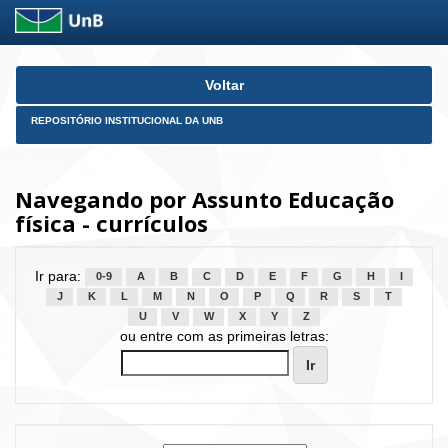
Skip
Voltar
navigation
REPOSITÓRIO INSTITUCIONAL DA UNB
Navegando por Assunto Educação
física - currículos
Ir para:
0-9
A
B
C
D
E
F
G
H
I
J
K
L
M
N
O
P
Q
R
S
T
U
V
W
X
Y
Z
ou entre com as primeiras letras: