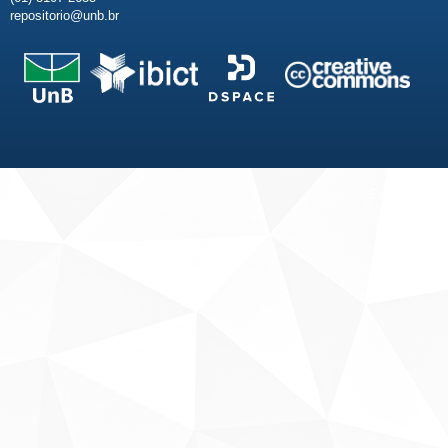
repositorio@unb.br
Fale conosco
Sobre