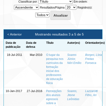
Classificar por:
Em ordem:
Resultados/Página
Registro(s):
< Anterior
Mostrando resultados 3 a 5 de 5
Data de
Data de
Título
Autor(es)
Orientador(es)
publicação
defesa
18-Jul-2011
Mar-2010
O lugar da
Soares
Borges, Lívia
pesquisa nos
Júnior,
Freitas
curriculos da
Néri Emílio
Fonseca
formação
inicial dos
professores
de educação
física
10-Jan-2017
27-Jul-2016
Percepções
Soares,
Lazzarotti
dos alunos
Jitone
Filho, Ari
egressos
Leônidas
sobre a