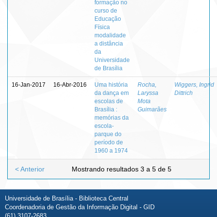
formação no
curso de
Educação
Física
modalidade
a distância
da
Universidade
de Brasília
16-Jan-2017
16-Abr-2016
Uma história
Rocha,
Wiggers, Ingrid
da dança em
Laryssa
Dittrich
escolas de
Mota
Brasília :
Guimarães
memórias da
escola-
parque do
período de
1960 a 1974
< Anterior
Mostrando resultados 3 a 5 de 5
Universidade de Brasília - Biblioteca Central
Coordenadoria de Gestão da Informação Digital - GID
(61) 3107-2683