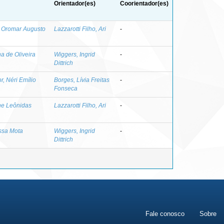
Orientador(es)
Coorientador(es)
 Oromar Augusto
Lazzarotti Filho, Ari
-
na de Oliveira
Wiggers, Ingrid
-
Dittrich
r, Néri Emílio
Borges, Lívia Freitas
-
Fonseca
ne Leônidas
Lazzarotti Filho, Ari
-
ssa Mota
Wiggers, Ingrid
-
Dittrich
Fale conosco
Sobre