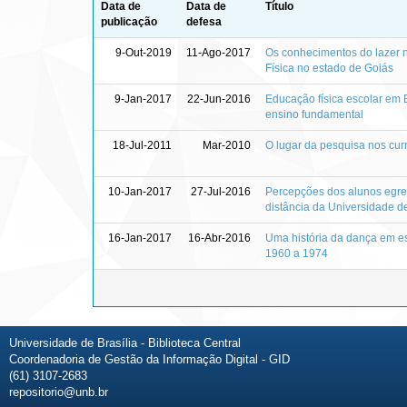
Data de
Data de
Título
publicação
defesa
9-Out-2019
11-Ago-2017
Os conhecimentos do lazer 
Física no estado de Goiás
9-Jan-2017
22-Jun-2016
Educação física escolar em B
ensino fundamental
18-Jul-2011
Mar-2010
O lugar da pesquisa nos curr
10-Jan-2017
27-Jul-2016
Percepções dos alunos egre
distância da Universidade de
16-Jan-2017
16-Abr-2016
Uma história da dança em es
1960 a 1974
Universidade de Brasília - Biblioteca Central
Coordenadoria de Gestão da Informação Digital - GID
(61) 3107-2683
repositorio@unb.br