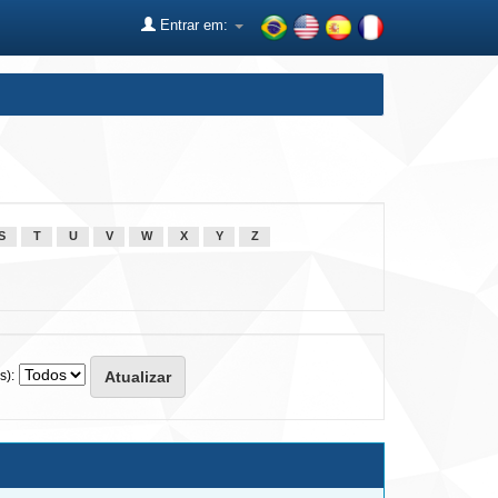
Entrar em:
S
T
U
V
W
X
Y
Z
s):