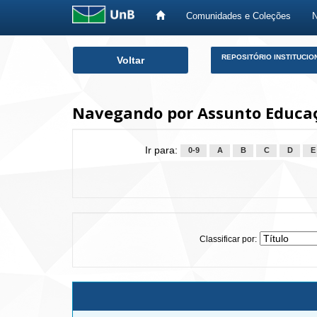
Comunidades e Coleções
Skip
REPOSITÓRIO INSTITUCIO
Voltar
navigation
Navegando por Assunto Educaçã
Ir para:
0-9
A
B
C
D
E
Classificar por: