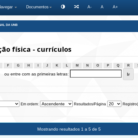
Navegar
Documentos
A-
A
A+
NAL DA UNB
o física - currículos
F
G
H
I
J
K
L
M
N
O
P
Q
R
ou entre com as primeiras letras:
Em ordem:
Resultados/Página
Registro(
Mostrando resultados 1 a 5 de 5