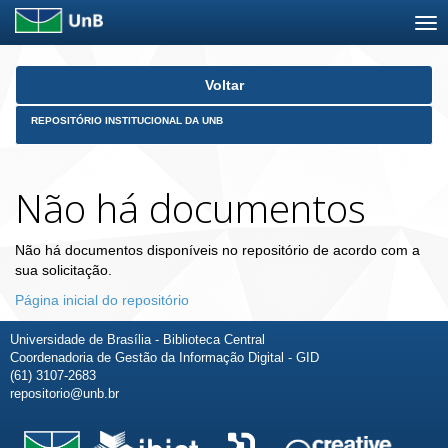
Skip
Voltar
navigation
REPOSITÓRIO INSTITUCIONAL DA UNB
Não há documentos
Não há documentos disponíveis no repositório de acordo com a
sua solicitação.
Página inicial do repositório
Universidade de Brasília - Biblioteca Central
Coordenadoria de Gestão da Informação Digital - GID
(61) 3107-2683
repositorio@unb.br