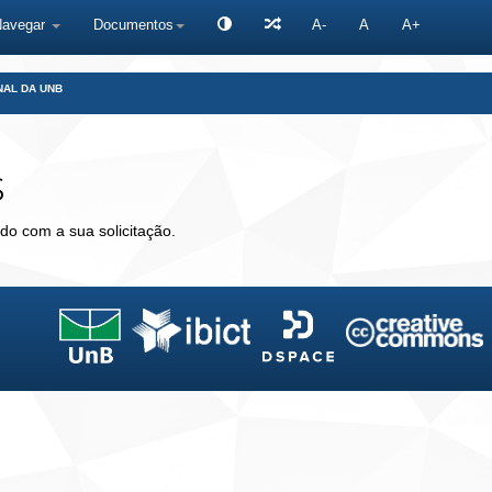
Navegar
Documentos
A-
A
A+
NAL DA UNB
s
do com a sua solicitação.