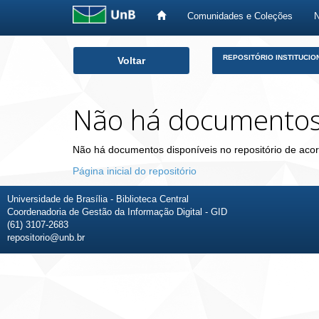
Comunidades e Coleções
Skip
REPOSITÓRIO INSTITUCIO
Voltar
navigation
Não há documento
Não há documentos disponíveis no repositório de acor
Página inicial do repositório
Universidade de Brasília - Biblioteca Central
Coordenadoria de Gestão da Informação Digital - GID
(61) 3107-2683
repositorio@unb.br