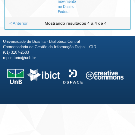
movimento
no Distrito
Federal
< Anterior
Mostrando resultados 4 a 4 de 4
Universidade de Brasília - Biblioteca Central
Coordenadoria de Gestão da Informação Digital - GID
(61) 3107-2683
repositorio@unb.br
Fale conosco
Sobre