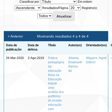
Classificar por:
Em ordem:
Resultados/Página
Registro(s):
< Anterior
Mostrando resultados 4 a 4 de 4
Data de
Data de
Título
Autor(es)
Orientador(es)
publicação
defesa
26-Mar-2020
2-Ago-2019
Prática
Silveira,
Wiggers, Ingrid
-
pedagógica
Emanuelli
Dittrich
da
Ramos
educação
da
física na
Educação
Infantil :
uma
análise dos
portfólios
do projeto
educação
com