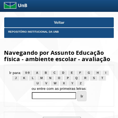
Skip
Voltar
navigation
REPOSITÓRIO INSTITUCIONAL DA UNB
Navegando por Assunto Educação
física - ambiente escolar - avaliação
Ir para:
0-9
A
B
C
D
E
F
G
H
I
J
K
L
M
N
O
P
Q
R
S
T
U
V
W
X
Y
Z
ou entre com as primeiras letras: