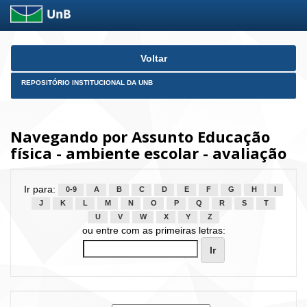
Skip
Voltar
navigation
REPOSITÓRIO INSTITUCIONAL DA UNB
Navegando por Assunto Educação
física - ambiente escolar - avaliação
Ir para:
0-9
A
B
C
D
E
F
G
H
I
J
K
L
M
N
O
P
Q
R
S
T
U
V
W
X
Y
Z
ou entre com as primeiras letras: