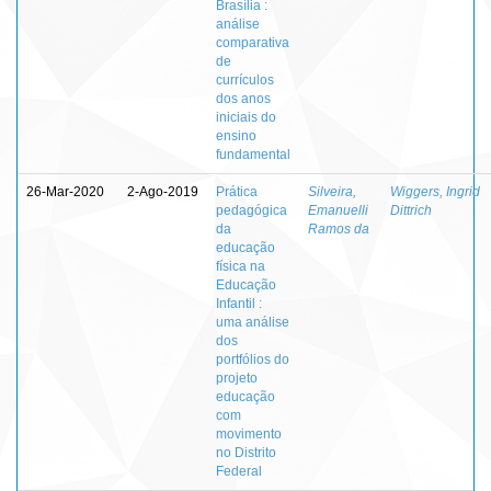
Brasília :
análise
comparativa
de
currículos
dos anos
iniciais do
ensino
fundamental
26-Mar-2020
2-Ago-2019
Prática
Silveira,
Wiggers, Ingrid
pedagógica
Emanuelli
Dittrich
da
Ramos da
educação
física na
Educação
Infantil :
uma análise
dos
portfólios do
projeto
educação
com
movimento
no Distrito
Federal