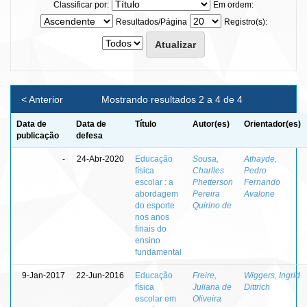
Classificar por:
Em ordem:
Resultados/Página
Registro(s):
< Anterior
Mostrando resultados 2 a 4 de 4
Data de
Data de
Título
Autor(es)
Orientador(es)
publicação
defesa
-
24-Abr-2020
Educação
Sousa,
Athayde,
física
Charlles
Pedro
escolar : a
Phetterson
Fernando
abordagem
Pereira
Avalone
do esporte
Quirino de
nos anos
finais do
ensino
fundamental
9-Jan-2017
22-Jun-2016
Educação
Freire,
Wiggers, Ingrid
física
Juliana de
Dittrich
escolar em
Oliveira