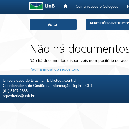
Comunidades e Coleções
Skip
REPOSITÓRIO INSTITUCIO
Voltar
navigation
Não há documento
Não há documentos disponíveis no repositório de acor
Página inicial do repositório
Universidade de Brasília - Biblioteca Central
Coordenadoria de Gestão da Informação Digital - GID
(61) 3107-2683
repositorio@unb.br