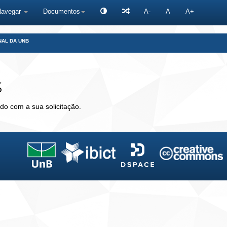
Navegar
Documentos
A-
A
A+
NAL DA UNB
s
do com a sua solicitação.