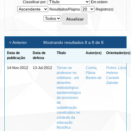
Classificar por:
Em ordem:
Resultados/Página
Registro(s):
< Anterior
Mostrando resultados 8 a 8 de 8
Data de
Data de
Título
Autor(es)
Orientador(es)
publicação
defesa
14-Nov-2012
13-Jul-2012
Tornar-se
Cunha,
Pulino, Lúcia
professor no
Flávia
Helena
cotidiano : um
Bastos da
Cavasin
desenho
Zabotto
metodológico :
epistemológico
de processos
de
subjetivação
construídos no
contexto da
educação
filosófica