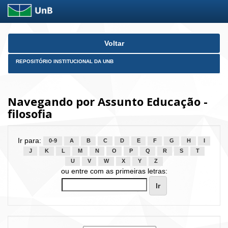
Skip
Voltar
navigation
REPOSITÓRIO INSTITUCIONAL DA UNB
Navegando por Assunto Educação -
filosofia
Ir para:
0-9
A
B
C
D
E
F
G
H
I
J
K
L
M
N
O
P
Q
R
S
T
U
V
W
X
Y
Z
ou entre com as primeiras letras: