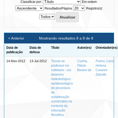
Classificar por:
Em ordem:
Resultados/Página
Registro(s):
< Anterior
Mostrando resultados 8 a 8 de 8
Data de
Data de
Título
Autor(es)
Orientador(es)
publicação
defesa
14-Nov-2012
13-Jul-2012
Tornar-se
Cunha,
Pulino, Lúcia
professor no
Flávia
Helena
cotidiano : um
Bastos da
Cavasin
desenho
Zabotto
metodológico :
epistemológico
de processos
de
subjetivação
construídos no
contexto da
educação
filosófica