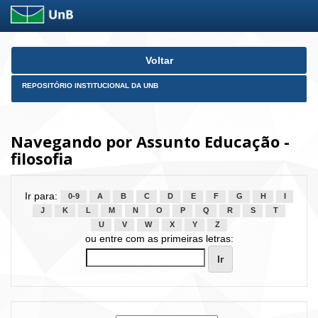
Skip
Voltar
navigation
REPOSITÓRIO INSTITUCIONAL DA UNB
Navegando por Assunto Educação -
filosofia
Ir para:
0-9
A
B
C
D
E
F
G
H
I
J
K
L
M
N
O
P
Q
R
S
T
U
V
W
X
Y
Z
ou entre com as primeiras letras: