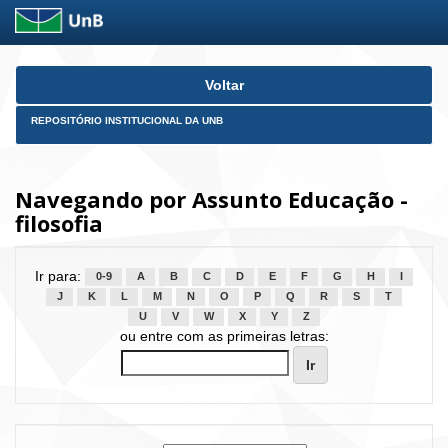
Skip
Voltar
navigation
REPOSITÓRIO INSTITUCIONAL DA UNB
Navegando por Assunto Educação -
filosofia
Ir para:
0-9
A
B
C
D
E
F
G
H
I
J
K
L
M
N
O
P
Q
R
S
T
U
V
W
X
Y
Z
ou entre com as primeiras letras: