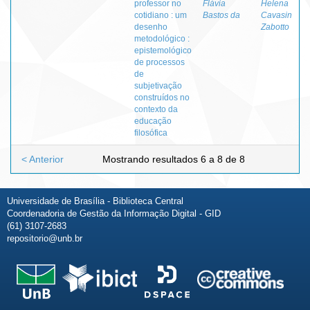
professor no
Flávia
Helena
cotidiano : um
Bastos da
Cavasin
desenho
Zabotto
metodológico :
epistemológico
de processos
de
subjetivação
construídos no
contexto da
educação
filosófica
< Anterior
Mostrando resultados 6 a 8 de 8
Universidade de Brasília - Biblioteca Central
Coordenadoria de Gestão da Informação Digital - GID
(61) 3107-2683
repositorio@unb.br