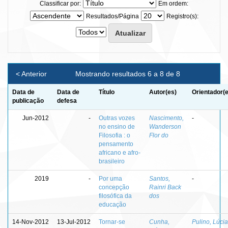
Classificar por:
Em ordem:
Resultados/Página
Registro(s):
< Anterior
Mostrando resultados 6 a 8 de 8
Data de
Data de
Título
Autor(es)
Orientador(
publicação
defesa
Jun-2012
-
Outras vozes
Nascimento,
-
no ensino de
Wanderson
Filosofia : o
Flor do
pensamento
africano e afro-
brasileiro
2019
-
Por uma
Santos,
-
concepção
Rainri Back
filosófica da
dos
educação
14-Nov-2012
13-Jul-2012
Tornar-se
Cunha,
Pulino, Lúcia