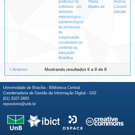
professor no
Flávia
Helena
cotidiano : um
Bastos da
Cavasin
desenho
Zabotto
metodológico :
epistemológico
de processos
de
subjetivação
construídos no
contexto da
educação
filosófica
< Anterior
Mostrando resultados 6 a 8 de 8
Universidade de Brasília - Biblioteca Central
Coordenadoria de Gestão da Informação Digital - GID
(61) 3107-2683
repositorio@unb.br