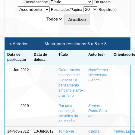
Classificar por:
Em ordem:
Resultados/Página
Registro(s):
< Anterior
Mostrando resultados 6 a 8 de 8
Data de
Data de
Título
Autor(es)
Orientador(
publicação
defesa
Jun-2012
-
Outras vozes
Nascimento,
-
no ensino de
Wanderson
Filosofia : o
Flor do
pensamento
africano e afro-
brasileiro
2019
-
Por uma
Santos,
-
concepção
Rainri Back
filosófica da
dos
educação
14-Nov-2012
13-Jul-2012
Tornar-se
Cunha,
Pulino, Lúcia