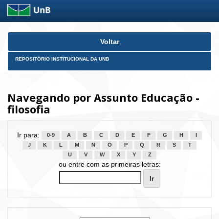
Skip
Voltar
navigation
REPOSITÓRIO INSTITUCIONAL DA UNB
Navegando por Assunto Educação -
filosofia
Ir para:
0-9
A
B
C
D
E
F
G
H
I
J
K
L
M
N
O
P
Q
R
S
T
U
V
W
X
Y
Z
ou entre com as primeiras letras: