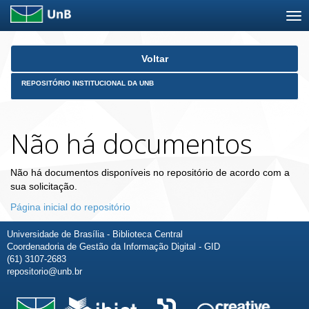
Skip
Voltar
navigation
REPOSITÓRIO INSTITUCIONAL DA UNB
Não há documentos
Não há documentos disponíveis no repositório de acordo com a
sua solicitação.
Página inicial do repositório
Universidade de Brasília - Biblioteca Central
Coordenadoria de Gestão da Informação Digital - GID
(61) 3107-2683
repositorio@unb.br