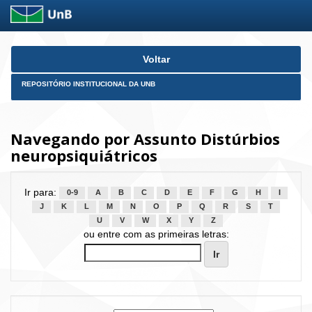
Skip
Voltar
navigation
REPOSITÓRIO INSTITUCIONAL DA UNB
Navegando por Assunto Distúrbios
neuropsiquiátricos
Ir para:
0-9
A
B
C
D
E
F
G
H
I
J
K
L
M
N
O
P
Q
R
S
T
U
V
W
X
Y
Z
ou entre com as primeiras letras: