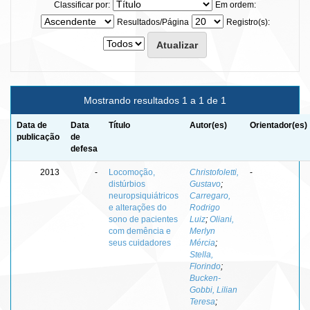
Classificar por:
Em ordem:
Resultados/Página
Registro(s):
Mostrando resultados 1 a 1 de 1
Data de
Data
Título
Autor(es)
Orientador(es)
publicação
de
defesa
2013
-
Locomoção,
Christofoletti,
-
distúrbios
Gustavo
;
neuropsiquiátricos
Carregaro,
e alterações do
Rodrigo
sono de pacientes
Luiz
;
Oliani,
com demência e
Merlyn
seus cuidadores
Mércia
;
Stella,
Florindo
;
Bucken-
Gobbi, Lilian
Teresa
;