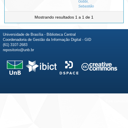
Gobbi,
Sebastião
Mostrando resultados 1 a 1 de 1
Universidade de Brasília - Biblioteca Central
Coordenadoria de Gestão da Informação Digital - GID
(61) 3107-2683
repositorio@unb.br
Fale conosco
Sobre