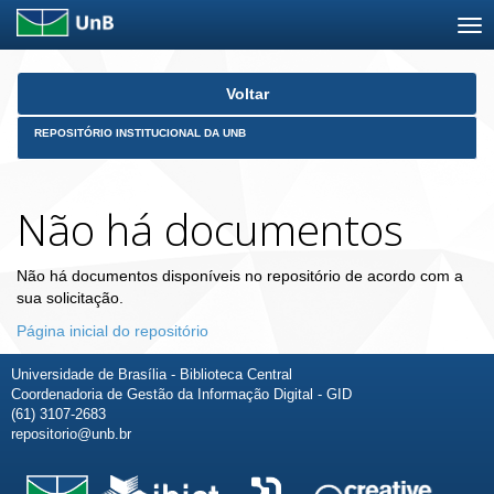
Skip
Voltar
navigation
REPOSITÓRIO INSTITUCIONAL DA UNB
Não há documentos
Não há documentos disponíveis no repositório de acordo com a
sua solicitação.
Página inicial do repositório
Universidade de Brasília - Biblioteca Central
Coordenadoria de Gestão da Informação Digital - GID
(61) 3107-2683
repositorio@unb.br