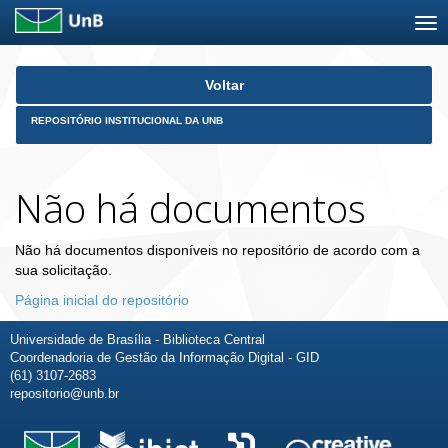
Skip
Voltar
navigation
REPOSITÓRIO INSTITUCIONAL DA UNB
Não há documentos
Não há documentos disponíveis no repositório de acordo com a
sua solicitação.
Página inicial do repositório
Universidade de Brasília - Biblioteca Central
Coordenadoria de Gestão da Informação Digital - GID
(61) 3107-2683
repositorio@unb.br