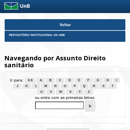
Skip
Voltar
navigation
REPOSITÓRIO INSTITUCIONAL DA UNB
Navegando por Assunto Direito
sanitário
Ir para:
0-9
A
B
C
D
E
F
G
H
I
J
K
L
M
N
O
P
Q
R
S
T
U
V
W
X
Y
Z
ou entre com as primeiras letras: