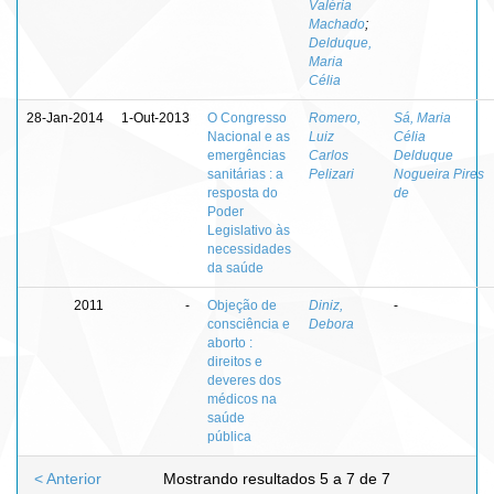
Valéria
Machado
;
Delduque,
Maria
Célia
28-Jan-2014
1-Out-2013
O Congresso
Romero,
Sá, Maria
Nacional e as
Luiz
Célia
emergências
Carlos
Delduque
sanitárias : a
Pelizari
Nogueira Pires
resposta do
de
Poder
Legislativo às
necessidades
da saúde
2011
-
Objeção de
Diniz,
-
consciência e
Debora
aborto :
direitos e
deveres dos
médicos na
saúde
pública
< Anterior
Mostrando resultados 5 a 7 de 7