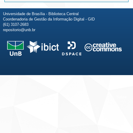
Universidade de Brasília - Biblioteca Central
Coordenadoria de Gestão da Informação Digital - GID
(61) 3107-2683
repositorio@unb.br
Fale conosco
Sobre