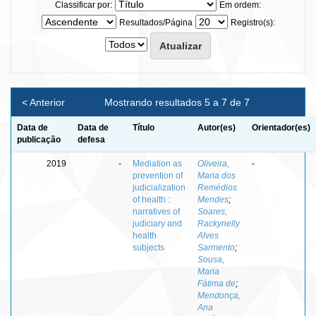
Classificar por:
Em ordem:
Resultados/Página
Registro(s):
< Anterior
Mostrando resultados 5 a 7 de 7
Data de
Data de
Título
Autor(es)
Orientador(es)
publicação
defesa
2019
-
Mediation as
Oliveira,
-
prevention of
Maria dos
judicialization
Remédios
of health :
Mendes
;
narratives of
Soares,
judiciary and
Rackynelly
health
Alves
subjects
Sarmento
;
Sousa,
Maria
Fátima de
;
Mendonça,
Ana