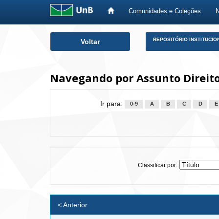
Comunidades e Coleções
Skip
REPOSITÓRIO INSTITUCIO
Voltar
navigation
Navegando por Assunto Direito
Ir para:
0-9
A
B
C
D
E
Classificar por:
< Anterior