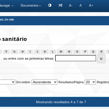
Navegar
Documentos
A-
A
A+
NAL DA UNB
 sanitário
F
G
H
I
J
K
L
M
N
O
P
Q
R
ou entre com as primeiras letras:
Em ordem:
Resultados/Página
Registro(
Mostrando resultados 4 a 7 de 7