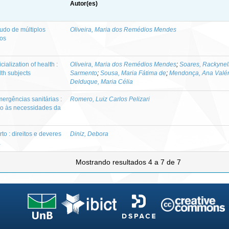
Autor(es)
tudo de múltiplos
Oliveira, Maria dos Remédios Mendes
ros
ialization of health :
Oliveira, Maria dos Remédios Mendes
;
Soares, Rackynel
lth subjects
Sarmento
;
Sousa, Maria Fátima de
;
Mendonça, Ana Valé
Delduque, Maria Célia
ergências sanitárias :
Romero, Luiz Carlos Pelizari
vo às necessidades da
o : direitos e deveres
Diniz, Debora
a
Mostrando resultados 4 a 7 de 7