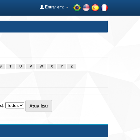
Entrar em:
S
T
U
V
W
X
Y
Z
s):