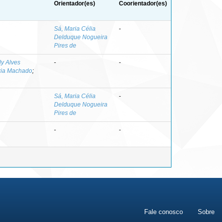
Orientador(es)
Coorientador(es)
Sá, Maria Célia
-
Delduque Nogueira
Pires de
ly Alves
-
-
ria Machado
;
Sá, Maria Célia
-
Delduque Nogueira
Pires de
-
-
Fale conosco
Sobre