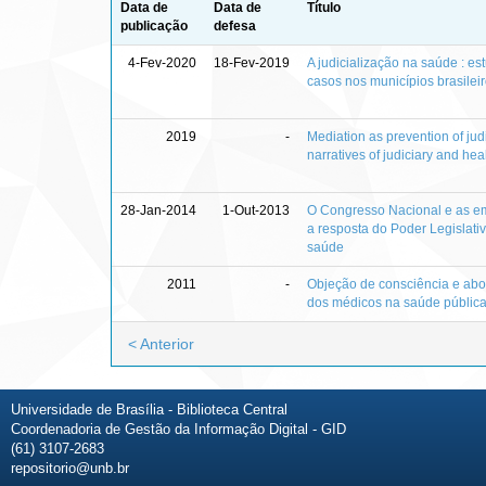
Data de
Data de
Título
publicação
defesa
4-Fev-2020
18-Fev-2019
A judicialização na saúde : es
casos nos municípios brasilei
2019
-
Mediation as prevention of judic
narratives of judiciary and hea
28-Jan-2014
1-Out-2013
O Congresso Nacional e as em
a resposta do Poder Legislati
saúde
2011
-
Objeção de consciência e abort
dos médicos na saúde públic
< Anterior
Universidade de Brasília - Biblioteca Central
Coordenadoria de Gestão da Informação Digital - GID
(61) 3107-2683
repositorio@unb.br