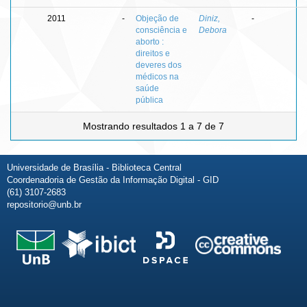
2011
-
Objeção de
Diniz,
-
consciência e
Debora
aborto :
direitos e
deveres dos
médicos na
saúde
pública
Mostrando resultados 1 a 7 de 7
Universidade de Brasília - Biblioteca Central
Coordenadoria de Gestão da Informação Digital - GID
(61) 3107-2683
repositorio@unb.br