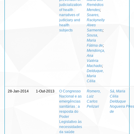
judicialization
Remédios
of health :
Mendes
;
narratives of
Soares,
judiciary and
Rackynelly
health
Alves
subjects
Sarmento
;
Sousa,
Maria
Fátima de
;
Mendonça,
Ana
Valéria
Machado
;
Delduque,
Maria
Célia
28-Jan-2014
1-Out-2013
O Congresso
Romero,
Sá, Maria
Nacional e as
Luiz
Célia
emergências
Carlos
Delduque
sanitárias : a
Pelizari
Nogueira Pire
resposta do
de
Poder
Legislativo às
necessidades
da saúde