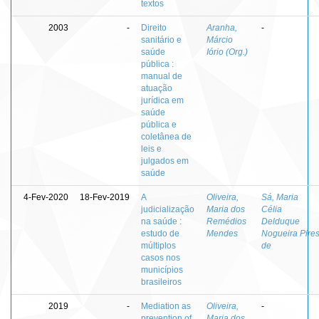
textos
2003
-
Direito
Aranha,
-
sanitário e
Márcio
saúde
Iório (Org.)
pública :
manual de
atuação
jurídica em
saúde
pública e
coletânea de
leis e
julgados em
saúde
4-Fev-2020
18-Fev-2019
A
Oliveira,
Sá, Maria
judicialização
Maria dos
Célia
na saúde :
Remédios
Delduque
estudo de
Mendes
Nogueira Pire
múltiplos
de
casos nos
municípios
brasileiros
2019
-
Mediation as
Oliveira,
-
prevention of
Maria dos