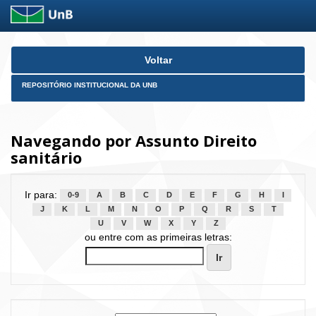
Skip
Voltar
navigation
REPOSITÓRIO INSTITUCIONAL DA UNB
Navegando por Assunto Direito
sanitário
Ir para:
0-9
A
B
C
D
E
F
G
H
I
J
K
L
M
N
O
P
Q
R
S
T
U
V
W
X
Y
Z
ou entre com as primeiras letras: