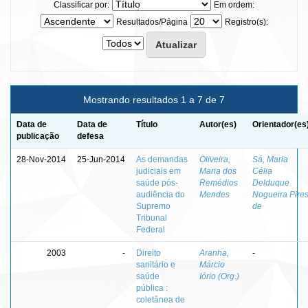
Classificar por:
Em ordem:
Resultados/Página
Registro(s):
Mostrando resultados 1 a 7 de 7
Data de
Data de
Título
Autor(es)
Orientador(es
publicação
defesa
28-Nov-2014
25-Jun-2014
As demandas
Oliveira,
Sá, Maria
judiciais em
Maria dos
Célia
saúde pós-
Remédios
Delduque
audiência do
Mendes
Nogueira Pire
Supremo
de
Tribunal
Federal
2003
-
Direito
Aranha,
-
sanitário e
Márcio
saúde
Iório (Org.)
pública :
coletânea de