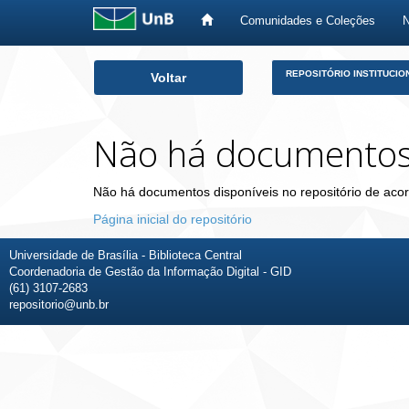
Comunidades e Coleções
Skip
REPOSITÓRIO INSTITUCIO
Voltar
navigation
Não há documento
Não há documentos disponíveis no repositório de acor
Página inicial do repositório
Universidade de Brasília - Biblioteca Central
Coordenadoria de Gestão da Informação Digital - GID
(61) 3107-2683
repositorio@unb.br