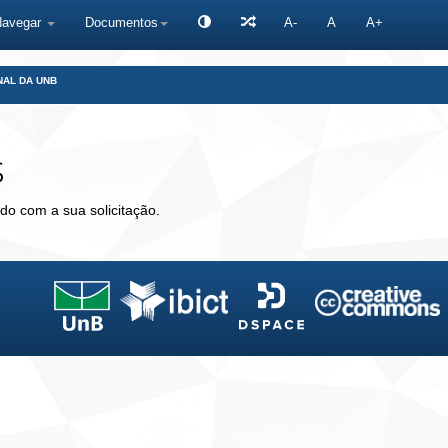
Navegar
Documentos
A-
A
A+
NAL DA UNB
s
do com a sua solicitação.