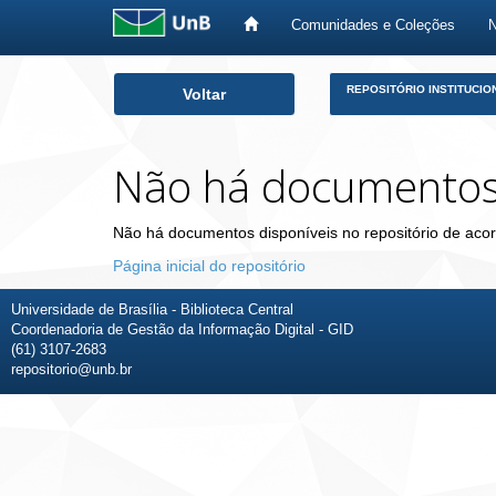
Comunidades e Coleções
Skip
REPOSITÓRIO INSTITUCIO
Voltar
navigation
Não há documento
Não há documentos disponíveis no repositório de acor
Página inicial do repositório
Universidade de Brasília - Biblioteca Central
Coordenadoria de Gestão da Informação Digital - GID
(61) 3107-2683
repositorio@unb.br