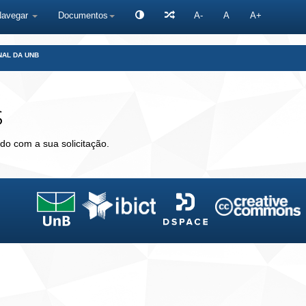
Navegar
Documentos
A-
A
A+
NAL DA UNB
s
do com a sua solicitação.