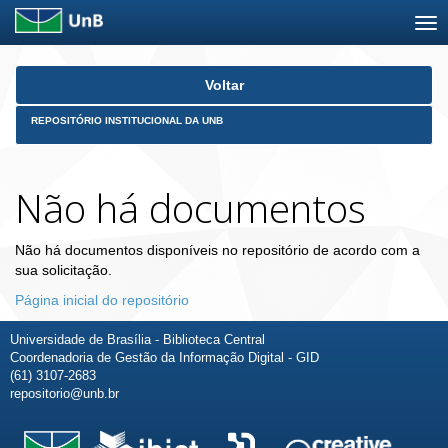
Skip
Voltar
navigation
REPOSITÓRIO INSTITUCIONAL DA UNB
Não há documentos
Não há documentos disponíveis no repositório de acordo com a
sua solicitação.
Página inicial do repositório
Universidade de Brasília - Biblioteca Central
Coordenadoria de Gestão da Informação Digital - GID
(61) 3107-2683
repositorio@unb.br