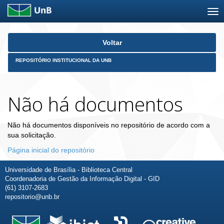
Skip
Voltar
navigation
REPOSITÓRIO INSTITUCIONAL DA UNB
Não há documentos
Não há documentos disponíveis no repositório de acordo com a
sua solicitação.
Página inicial do repositório
Universidade de Brasília - Biblioteca Central
Coordenadoria de Gestão da Informação Digital - GID
(61) 3107-2683
repositorio@unb.br