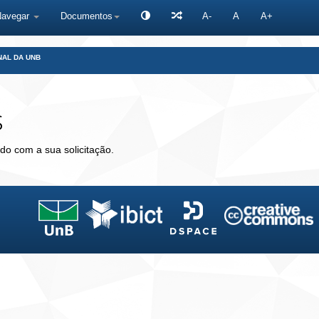
Navegar
Documentos
A-
A
A+
NAL DA UNB
s
do com a sua solicitação.