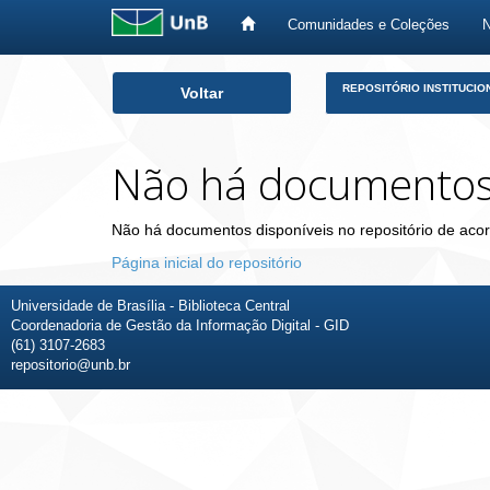
Comunidades e Coleções
Skip
REPOSITÓRIO INSTITUCIO
Voltar
navigation
Não há documento
Não há documentos disponíveis no repositório de acor
Página inicial do repositório
Universidade de Brasília - Biblioteca Central
Coordenadoria de Gestão da Informação Digital - GID
(61) 3107-2683
repositorio@unb.br