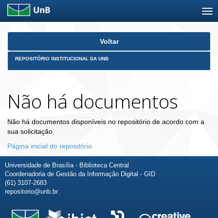
Skip
Voltar
navigation
REPOSITÓRIO INSTITUCIONAL DA UNB
Não há documentos
Não há documentos disponíveis no repositório de acordo com a
sua solicitação.
Página inicial do repositório
Universidade de Brasília - Biblioteca Central
Coordenadoria de Gestão da Informação Digital - GID
(61) 3107-2683
repositorio@unb.br