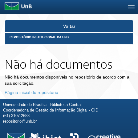
Skip
Voltar
navigation
REPOSITÓRIO INSTITUCIONAL DA UNB
Não há documentos
Não há documentos disponíveis no repositório de acordo com a
sua solicitação.
Página inicial do repositório
Universidade de Brasília - Biblioteca Central
Coordenadoria de Gestão da Informação Digital - GID
(61) 3107-2683
repositorio@unb.br