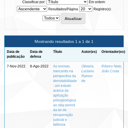
Classificar por:
Em ordem:
Resultados/Página
Registro(s):
Mostrando resultados 1 a 1 de 1
Data de
Data de
Título
Autor(es)
Orientador(es)
publicação
defesa
7-Nov-2022
8-Ago-2022
As normas
Oliveira,
Ribeiro Neto,
mercantis na
Luciano
João Costa
perspectiva da
Ramos
derrotabilidade
de
: um estudo
acerca da
aplicação
principiológica
ao stay period
da lei de
recuperação
judicial e
falência