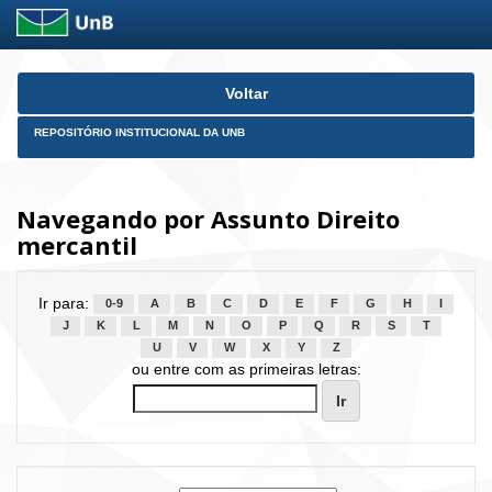
Skip
Voltar
navigation
REPOSITÓRIO INSTITUCIONAL DA UNB
Navegando por Assunto Direito
mercantil
Ir para:
0-9
A
B
C
D
E
F
G
H
I
J
K
L
M
N
O
P
Q
R
S
T
U
V
W
X
Y
Z
ou entre com as primeiras letras: