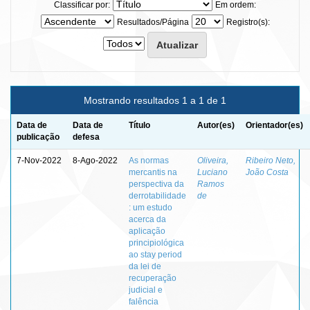
Classificar por:
Em ordem:
Resultados/Página
Registro(s):
Mostrando resultados 1 a 1 de 1
Data de
Data de
Título
Autor(es)
Orientador(es)
publicação
defesa
7-Nov-2022
8-Ago-2022
As normas
Oliveira,
Ribeiro Neto,
mercantis na
Luciano
João Costa
perspectiva da
Ramos
derrotabilidade
de
: um estudo
acerca da
aplicação
principiológica
ao stay period
da lei de
recuperação
judicial e
falência