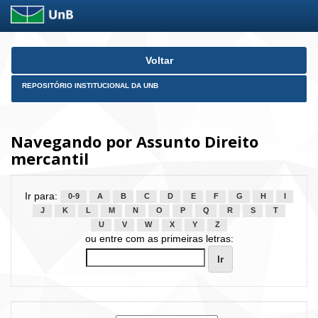
Skip
Voltar
navigation
REPOSITÓRIO INSTITUCIONAL DA UNB
Navegando por Assunto Direito
mercantil
Ir para:
0-9
A
B
C
D
E
F
G
H
I
J
K
L
M
N
O
P
Q
R
S
T
U
V
W
X
Y
Z
ou entre com as primeiras letras: