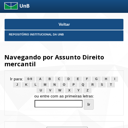
Skip
Voltar
navigation
REPOSITÓRIO INSTITUCIONAL DA UNB
Navegando por Assunto Direito
mercantil
Ir para:
0-9
A
B
C
D
E
F
G
H
I
J
K
L
M
N
O
P
Q
R
S
T
U
V
W
X
Y
Z
ou entre com as primeiras letras: