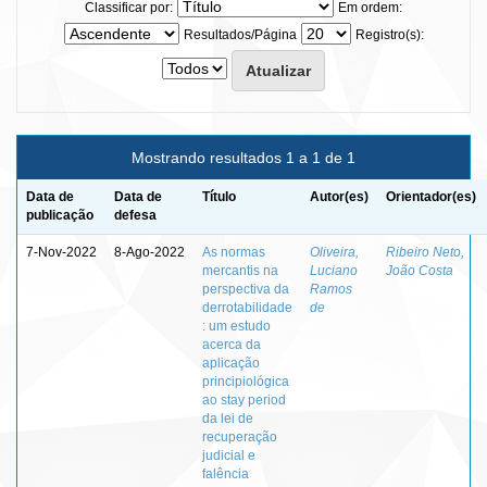
Classificar por:
Em ordem:
Resultados/Página
Registro(s):
Mostrando resultados 1 a 1 de 1
Data de
Data de
Título
Autor(es)
Orientador(es)
publicação
defesa
7-Nov-2022
8-Ago-2022
As normas
Oliveira,
Ribeiro Neto,
mercantis na
Luciano
João Costa
perspectiva da
Ramos
derrotabilidade
de
: um estudo
acerca da
aplicação
principiológica
ao stay period
da lei de
recuperação
judicial e
falência