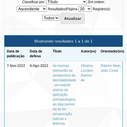
Classificar por:
Em ordem:
Resultados/Página
Registro(s):
Mostrando resultados 1 a 1 de 1
Data de
Data de
Título
Autor(es)
Orientador(es)
publicação
defesa
7-Nov-2022
8-Ago-2022
As normas
Oliveira,
Ribeiro Neto,
mercantis na
Luciano
João Costa
perspectiva da
Ramos
derrotabilidade
de
: um estudo
acerca da
aplicação
principiológica
ao stay period
da lei de
recuperação
judicial e
falência