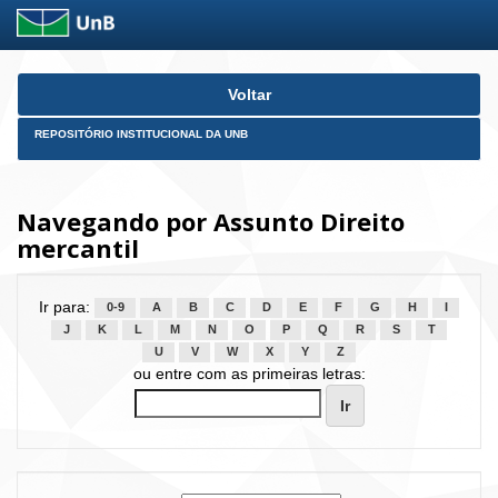
Skip
Voltar
navigation
REPOSITÓRIO INSTITUCIONAL DA UNB
Navegando por Assunto Direito
mercantil
Ir para:
0-9
A
B
C
D
E
F
G
H
I
J
K
L
M
N
O
P
Q
R
S
T
U
V
W
X
Y
Z
ou entre com as primeiras letras: