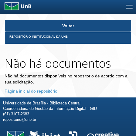
Skip
Voltar
navigation
REPOSITÓRIO INSTITUCIONAL DA UNB
Não há documentos
Não há documentos disponíveis no repositório de acordo com a
sua solicitação.
Página inicial do repositório
Universidade de Brasília - Biblioteca Central
Coordenadoria de Gestão da Informação Digital - GID
(61) 3107-2683
repositorio@unb.br