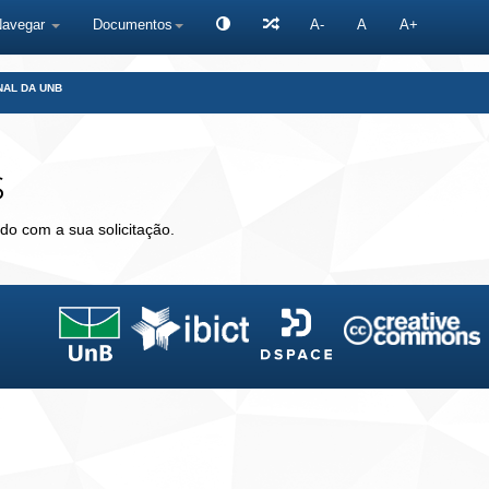
Navegar
Documentos
A-
A
A+
NAL DA UNB
s
do com a sua solicitação.