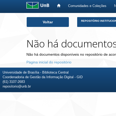
Comunidades e Coleções
Skip
REPOSITÓRIO INSTITUCIO
Voltar
navigation
Não há documento
Não há documentos disponíveis no repositório de acor
Página inicial do repositório
Universidade de Brasília - Biblioteca Central
Coordenadoria de Gestão da Informação Digital - GID
(61) 3107-2683
repositorio@unb.br