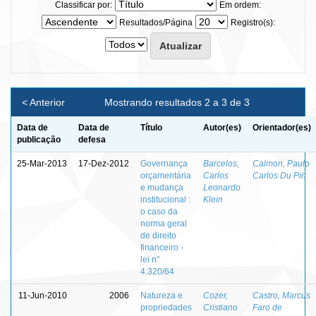
Classificar por:
Em ordem:
Resultados/Página
Registro(s):
< Anterior
Mostrando resultados 2 a 3 de 3
Data de
Data de
Título
Autor(es)
Orientador(es)
publicação
defesa
25-Mar-2013
17-Dez-2012
Governança
Barcelos,
Calmon, Paulo
orçamentária
Carlos
Carlos Du Pin
e mudança
Leonardo
institucional :
Klein
o caso da
norma geral
de direito
financeiro -
lei n°
4.320/64
11-Jun-2010
2006
Natureza e
Cozer,
Castro, Marcus
propriedades
Cristiano
Faro de