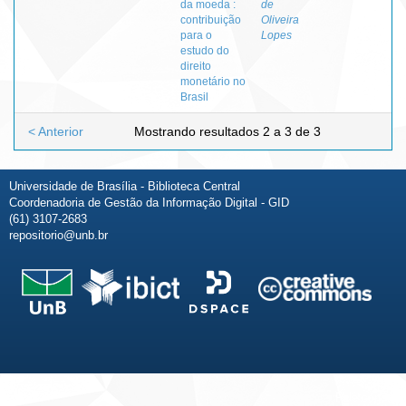
da moeda :
de
contribuição
Oliveira
para o
Lopes
estudo do
direito
monetário no
Brasil
< Anterior
Mostrando resultados 2 a 3 de 3
Universidade de Brasília - Biblioteca Central
Coordenadoria de Gestão da Informação Digital - GID
(61) 3107-2683
repositorio@unb.br
Fale conosco