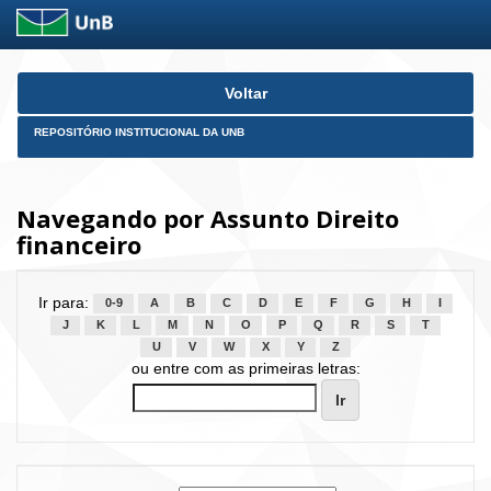
Skip
Voltar
navigation
REPOSITÓRIO INSTITUCIONAL DA UNB
Navegando por Assunto Direito
financeiro
Ir para:
0-9
A
B
C
D
E
F
G
H
I
J
K
L
M
N
O
P
Q
R
S
T
U
V
W
X
Y
Z
ou entre com as primeiras letras: