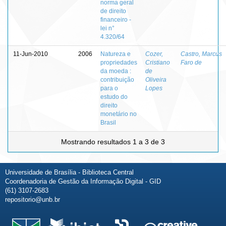
norma geral
de direito
financeiro -
lei n°
4.320/64
11-Jun-2010
2006
Natureza e
Cozer,
Castro, Marcus
propriedades
Cristiano
Faro de
da moeda :
de
contribuição
Oliveira
para o
Lopes
estudo do
direito
monetário no
Brasil
Mostrando resultados 1 a 3 de 3
Universidade de Brasília - Biblioteca Central
Coordenadoria de Gestão da Informação Digital - GID
(61) 3107-2683
repositorio@unb.br