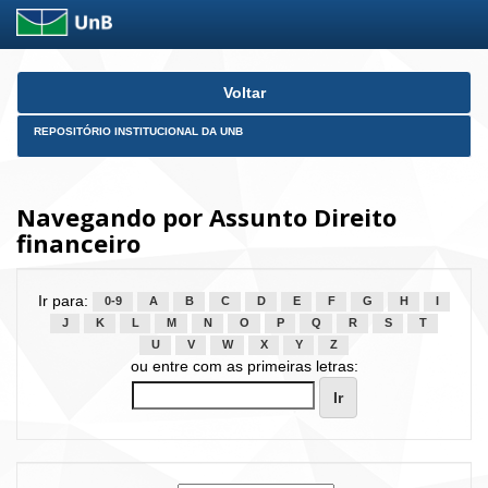
Skip
Voltar
navigation
REPOSITÓRIO INSTITUCIONAL DA UNB
Navegando por Assunto Direito
financeiro
Ir para:
0-9
A
B
C
D
E
F
G
H
I
J
K
L
M
N
O
P
Q
R
S
T
U
V
W
X
Y
Z
ou entre com as primeiras letras: