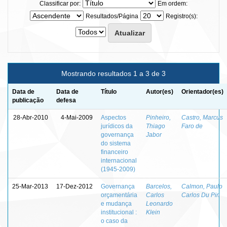
Classificar por:
Em ordem:
Resultados/Página
Registro(s):
Mostrando resultados 1 a 3 de 3
Data de
Data de
Título
Autor(es)
Orientador(es)
publicação
defesa
28-Abr-2010
4-Mai-2009
Aspectos
Pinheiro,
Castro, Marcus
jurídicos da
Thiago
Faro de
governança
Jabor
do sistema
financeiro
internacional
(1945-2009)
25-Mar-2013
17-Dez-2012
Governança
Barcelos,
Calmon, Paulo
orçamentária
Carlos
Carlos Du Pin
e mudança
Leonardo
institucional :
Klein
o caso da