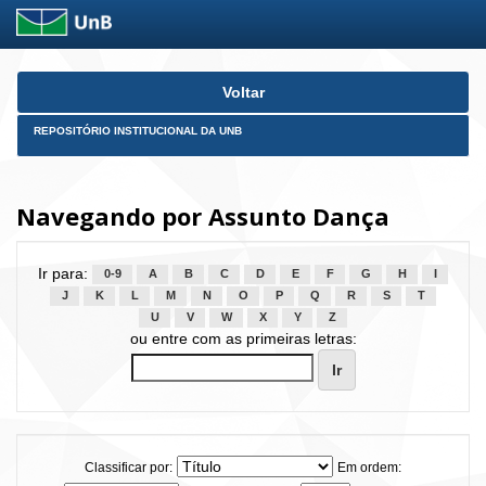
Skip
Voltar
navigation
REPOSITÓRIO INSTITUCIONAL DA UNB
Navegando por Assunto Dança
Ir para:
0-9
A
B
C
D
E
F
G
H
I
J
K
L
M
N
O
P
Q
R
S
T
U
V
W
X
Y
Z
ou entre com as primeiras letras:
Classificar por:
Em ordem: