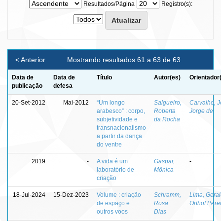
Resultados/Página
Registro(s):
< Anterior
Mostrando resultados 61 a 63 de 63
Data de
Data de
Título
Autor(es)
Orientador
publicação
defesa
20-Set-2012
Mai-2012
“Um longo
Salgueiro,
Carvalho, 
arabesco” : corpo,
Roberta
Jorge de
subjetividade e
da Rocha
transnacionalismo
a partir da dança
do ventre
2019
-
A vida é um
Gaspar,
-
laboratório de
Mônica
criação
18-Jul-2024
15-Dez-2023
Volume : criação
Schramm,
Lima, Gera
de espaço e
Rosa
Orthof Pere
outros voos
Dias