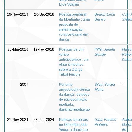
Eros Volúsia
19-Nov-2019
26-Set-2018
Poética ponderal
Bearlz, Erica
Curi, 
da Montanha : uma
Bianco
Stefân
proposta de
sistematização
composicional em
dança
23-Mai-2018
19-Fev-2018
Poéticas de um
Piffer, Jamila
Matsu
ventre
Gontijo
Rober
antropofágico : um
Kuma
olhar simbólico
sobre a Dança
Tribal Fusion
2007
-
Por uma
Silva, Soraia
-
arqueologia cênica
Maria
da dança : estudos
de representação
mediada,
dansintermediação
21-Nov-2024
28-Jun-2024
Práticas corporais
Gaia, Paulino
Almei
no Quilombo Sítio
Pinheiro
Maria 
Veiga: a dança de
de