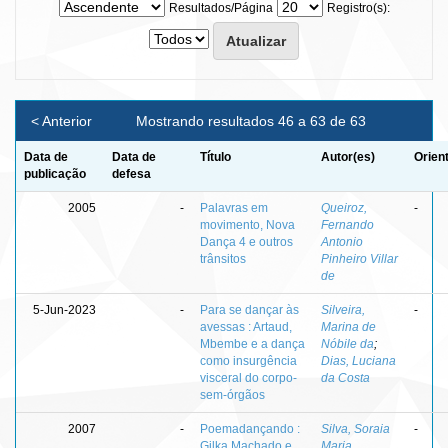
Resultados/Página
Registro(s):
< Anterior
Mostrando resultados 46 a 63 de 63
Data de
Data de
Título
Autor(es)
Orien
publicação
defesa
2005
-
Palavras em
Queiroz,
-
movimento, Nova
Fernando
Dança 4 e outros
Antonio
trânsitos
Pinheiro Villar
de
5-Jun-2023
-
Para se dançar às
Silveira,
-
avessas : Artaud,
Marina de
Mbembe e a dança
Nóbile da
;
como insurgência
Dias, Luciana
visceral do corpo-
da Costa
sem-órgãos
2007
-
Poemadançando :
Silva, Soraia
-
Gilka Machado e
Maria