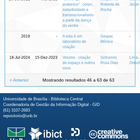
arabesco” : corpo,
Roberta da
Jorge
subjetividade e
Rocha
transnacionalismo
a partir da dança
do ventre
2019
-
A vida é um
Gaspar,
-
laboratório de
Mônica
criação
18-Jul-2024
15-Dez-2023
Volume : criação
Schramm,
Lima,
de espaço e outros
Rosa Dias
Orthof
voos
< Anterior
Mostrando resultados 46 a 63 de 63
Universidade de Brasília - Biblioteca Central
Coordenadoria de Gestão da Informação Digital - GID
(61) 3107-2683
repositorio@unb.br