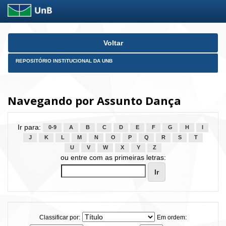
Skip
Voltar
navigation
REPOSITÓRIO INSTITUCIONAL DA UNB
Navegando por Assunto Dança
Ir para:
0-9
A
B
C
D
E
F
G
H
I
J
K
L
M
N
O
P
Q
R
S
T
U
V
W
X
Y
Z
ou entre com as primeiras letras:
Classificar por:
Em ordem: