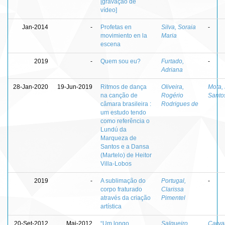
[gravação de
vídeo]
Jan-2014
-
Profetas en
Silva, Soraia
-
movimiento en la
Maria
escena
2019
-
Quem sou eu?
Furtado,
-
Adriana
28-Jan-2020
19-Jun-2019
Ritmos de dança
Oliveira,
Mota,
na canção de
Rogério
Santo
câmara brasileira :
Rodrigues de
um estudo tendo
como referência o
Lundú da
Marqueza de
Santos e a Dansa
(Martelo) de Heitor
Villa-Lobos
2019
-
A sublimação do
Portugal,
-
corpo fraturado
Clarissa
através da criação
Pimentel
artística
20-Set-2012
Mai-2012
“Um longo
Salgueiro,
Carva