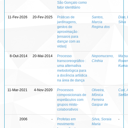
São Gonçalo como
fator identitário
11-Fev-2026
20-Fev-2025
Práticas de
Santos,
Dias, 
jardinagens,
Marcia
Silva
gestos de
Regina dos
aproximação :
[ensaios para
dançar com as
vidas]
8-Out-2014
20-Mai-2014
Processo
Nepomuceno,
Matsu
transcoreográfico :
Cínthia
Rober
uma alternativa
Kuma
metodológica para
a docência artística
na área de dança
11-Mar-2021
4-Nov-2020
Processos
Oliveira,
Curi, 
composicionais de
Mônica
Stefân
espetáculos com
Ferreira
grupos misto-
Gaspar de
colaborativos
2006
-
Profetas em
Silva, Soraia
-
movimento
Maria