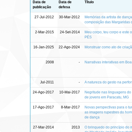
Data de
Data de
Título
publicação
defesa
27-Jul-2012
30-Mar-2012
Memórias da artista de dança
composição das Margaridas 
2-Mar-2015
24-Set-2014
Meu corpo, teu corpo e este ou
PÉS
16-Jan-2025
22-Ago-2024
Monstruar como ato de criação
2008
-
Narrativas interativas em Boa
Jul-2011
-
A natureza do gesto na perf
24-Ago-2017
10-Mai-2017
Negritude nas linguagens do c
de jovens em Paracatu, MG
17-Ago-2017
8-Mar-2017
Novas perspectivas para o tu
as imagens rupestres do ho
de dança
27-Mar-2014
2013
O brinquedo do princípio do 