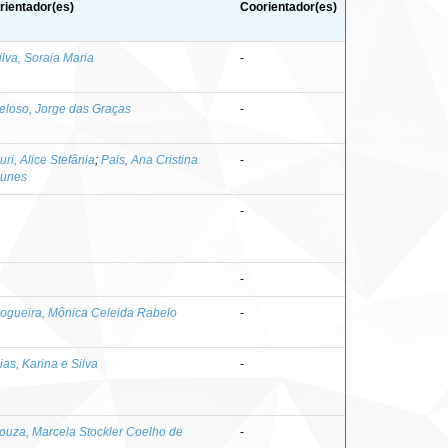
rientador(es)
Coorientador(es)
ilva, Soraia Maria
-
eloso, Jorge das Graças
-
uri, Alice Stefânia
;
Pais, Ana Cristina
-
unes
-
-
ogueira, Mônica Celeida Rabelo
-
ias, Karina e Silva
-
ouza, Marcela Stockler Coelho de
-