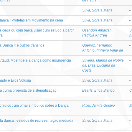
honha)
de Paula
Silva, Soraia Maria
-
a dança : Profetas em Movimento na cena
Silva, Soraia Maria
-
na cega ou com baixa visão : um estudo a partir
Osandón Albarrán,
S
ral
Patrícia Andréa
h
 Dança 4 e outros trânsitos
Queiroz, Fernando
-
Antonio Pinheiro Villar de
 Artaud, Mbembe e a dança como insurgência
Silveira, Marina de Nóbile
-
s
da
;
Dias, Luciana da
Costa
ado e Eros Volúsia
Silva, Soraia Maria
-
a : uma proposta de sistematização
Bearlz, Erica Bianco
C
ofágico : um olhar simbólico sobre a Dança
Piffer, Jamila Gontijo
M
da dança : estudos de representação mediada,
Silva, Soraia Maria
-