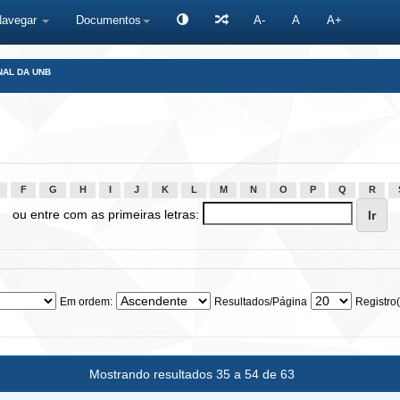
Navegar
Documentos
A-
A
A+
NAL DA UNB
F
G
H
I
J
K
L
M
N
O
P
Q
R
ou entre com as primeiras letras:
Em ordem:
Resultados/Página
Registro(
Mostrando resultados 35 a 54 de 63