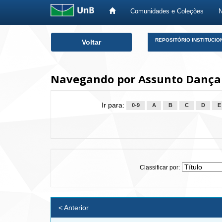
Comunidades e Coleções
Skip
REPOSITÓRIO INSTITUCIO
Voltar
navigation
Navegando por Assunto Dança
Ir para:
0-9
A
B
C
D
E
Classificar por:
< Anterior