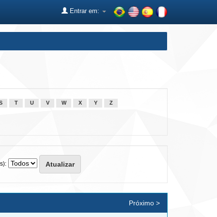
Entrar em:
S
T
U
V
W
X
Y
Z
s):
Próximo >