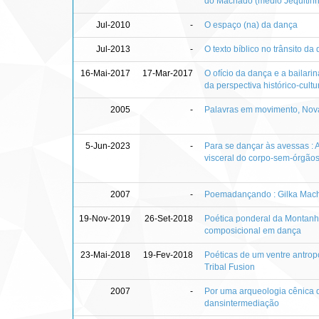
do Machado (médio Jequitin
Jul-2010
-
O espaço (na) da dança
Jul-2013
-
O texto bíblico no trânsito d
16-Mai-2017
17-Mar-2017
O ofício da dança e a bailari
da perspectiva histórico-cultu
2005
-
Palavras em movimento, Nova
5-Jun-2023
-
Para se dançar às avessas :
visceral do corpo-sem-órgão
2007
-
Poemadançando : Gilka Mach
19-Nov-2019
26-Set-2018
Poética ponderal da Montanh
composicional em dança
23-Mai-2018
19-Fev-2018
Poéticas de um ventre antrop
Tribal Fusion
2007
-
Por uma arqueologia cênica 
dansintermediação