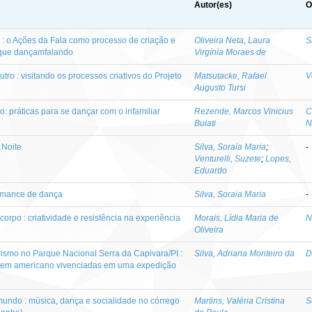
Autor(es)
O
 : o Ações da Fala como processo de criação e
Oliveira Neta, Laura
S
que dançamfalando
Virgínia Moraes de
tro : visitando os processos criativos do Projeto
Matsutacke, Rafael
V
Augusto Tursi
: práticas para se dançar com o infamiliar
Rezende, Marcos Vinicius
C
Buiati
N
 Noite
Silva, Soraia Maria
;
-
Venturelli, Suzete
;
Lopes,
Eduardo
ormance de dança
Silva, Soraia Maria
-
orpo : criatividade e resistência na experiência
Morais, Lídia Maria de
N
Oliveira
rismo no Parque Nacional Serra da Capivara/PI :
Silva, Adriana Monteiro da
D
mem americano vivenciadas em uma expedição
mundo : música, dança e socialidade no córrego
Martins, Valéria Cristina
S