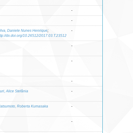
-
-
ilva, Daniele Nunes Henrique
;
-
ttp://dx.doi.org/10.26512/2017.03.T.23512
-
-
-
uri, Alice Stefânia
-
atsumoto, Roberta Kumasaka
-
-