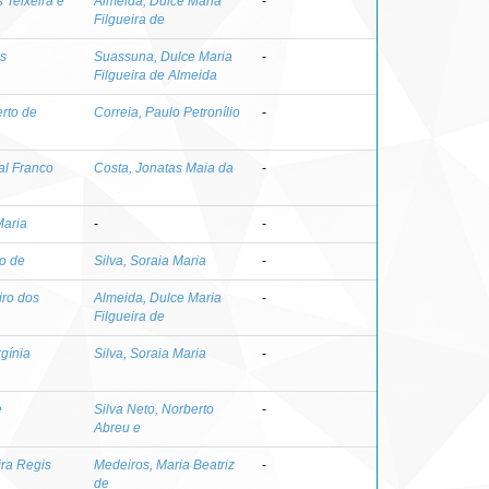
s Teixeira e
Almeida, Dulce Maria
-
Filgueira de
os
Suassuna, Dulce Maria
-
Filgueira de Almeida
erto de
Correia, Paulo Petronílio
-
al Franco
Costa, Jonatas Maia da
-
Maria
-
-
jo de
Silva, Soraia Maria
-
iro dos
Almeida, Dulce Maria
-
Filgueira de
rgínia
Silva, Soraia Maria
-
e
Silva Neto, Norberto
-
Abreu e
ira Regis
Medeiros, Maria Beatriz
-
de