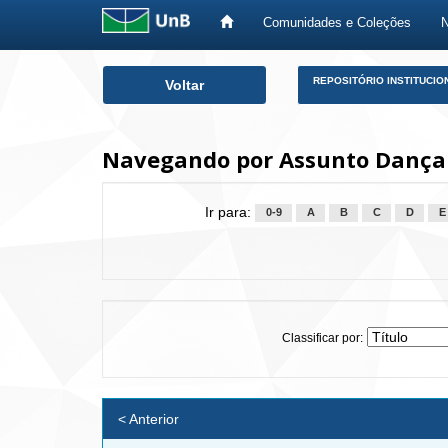
Comunidades e Coleções
Skip
REPOSITÓRIO INSTITUCIO
Voltar
navigation
Navegando por Assunto Dança
Ir para:
0-9
A
B
C
D
E
Classificar por:
< Anterior