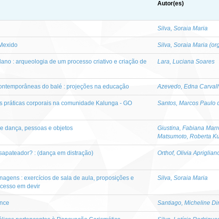
Autor(es)
Silva, Soraia Maria
 Mexido
Silva, Soraia Maria (org
lano : arqueologia de um processo criativo e criação de
Lara, Luciana Soares
contemporâneas do balé : projeções na educação
Azevedo, Edna Carval
s práticas corporais na comunidade Kalunga - GO
Santos, Marcos Paulo d
e dança, pessoas e objetos
Giustina, Fabiana Marr
Matsumoto, Roberta 
apateador? : (dança em distração)
Orthof, Olivia Apriglian
agens : exercícios de sala de aula, proposições e
Silva, Soraia Maria
ocesso em devir
ance
Santiago, Micheline Di