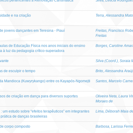
ólicos pertencentes à Renovação Carismática
Silva, Letícia Rodrigue
idade e na criação
Terra, Alessandra Mat
de jovens dançantes em Teresina - Piauí
Freitas, Francisco Rob
Freitas
las de Educação Física nos anos iniciais do ensino
Borges, Caroline Amar
a à luz da pedagogia crítico-superadora
vante
Silva (Coord.), Soraia 
as de esculpir o tempo
Brito, Alessandra Araú
 da Mandioca (Kuwyrykango) entre os Kayapós-Ngomejti
Santos, Marcelo Carne
sos de criação em dança para diversos suportes
Oliveira Neta, Laura Vi
Moraes de
: um estudo sobre “efeitos terapêuticos” em integrantes
Lima, Déborah Maia d
prática de danças brasileiras
s de corpo composto
Barbosa, Larissa Ferre