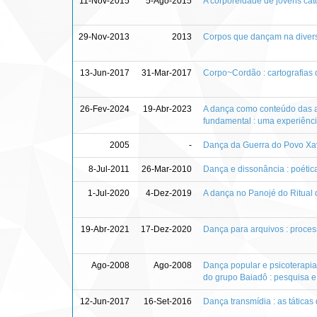
11-Nov-2015
5-Ago-2015
A corporeidade de jovens cat
29-Nov-2013
2013
Corpos que dançam na divers
13-Jun-2017
31-Mar-2017
Corpo~Cordão : cartografias 
26-Fev-2024
19-Abr-2023
A dança como conteúdo das au
fundamental : uma experiênci
2005
-
Dança da Guerra do Povo Xa
8-Jul-2011
26-Mar-2010
Dança e dissonância : poétic
1-Jul-2020
4-Dez-2019
A dança no Panojé do Ritual
19-Abr-2021
17-Dez-2020
Dança para arquivos : proces
Ago-2008
Ago-2008
Dança popular e psicoterapia 
do grupo Baiadô : pesquisa e 
12-Jun-2017
16-Set-2016
Dança transmídia : as tática