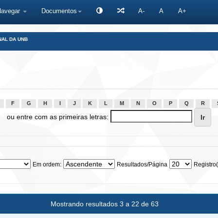
Navegar
Documentos
A-
A
A+
NAL DA UNB
F
G
H
I
J
K
L
M
N
O
P
Q
R
ou entre com as primeiras letras:
Em ordem:
Resultados/Página
Registro(
Mostrando resultados 3 a 22 de 63