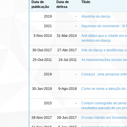
Data de
Data de
Título
publicação
defesa
2019
-
Alquimia na dança
2021
-
Alquimias do movimento : XI
3-Nov-2014
31-Mar-2014
Anti status quo e cidade em p
sentidos em dança
30-Out-2017
27-Abr-2017
Arte da dança e tendências 
25-Out-2011
19-Jul-2011
As representações sociais da
2019
-
Coisazul : uma pesquisa sobr
30-Jan-2019
9-Ago-2018
Como se move a atenção do s
2015
-
Compor coreografia de person
resultados parciais de um pr
28-Nov-2017
28-Jun-2017
O corpo híbrido em Screend