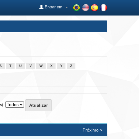
Entrar em:
S
T
U
V
W
X
Y
Z
s):
Próximo >