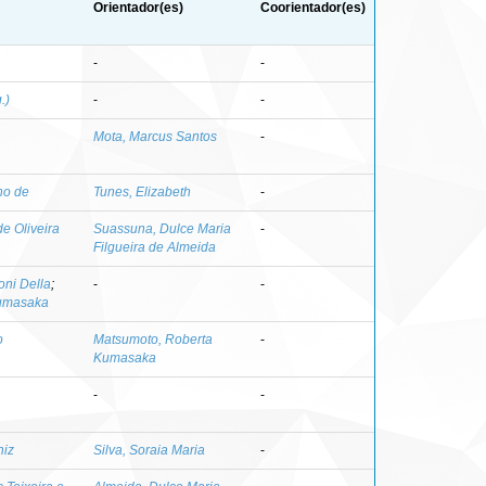
Orientador(es)
Coorientador(es)
-
-
.)
-
-
Mota, Marcus Santos
-
ho de
Tunes, Elizabeth
-
e Oliveira
Suassuna, Dulce Maria
-
Filgueira de Almeida
oni Della
;
-
-
Kumasaka
o
Matsumoto, Roberta
-
Kumasaka
-
-
niz
Silva, Soraia Maria
-