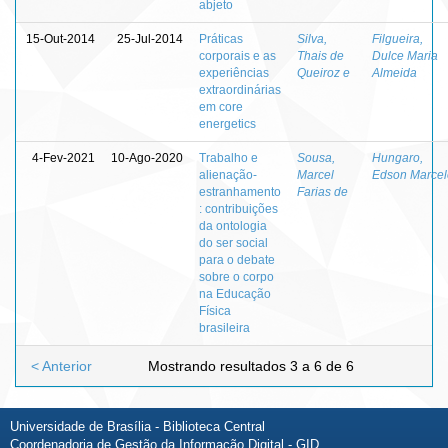
abjeto
15-Out-2014
25-Jul-2014
Práticas
Silva,
Filgueira,
corporais e as
Thais de
Dulce Maria
experiências
Queiroz e
Almeida
extraordinárias
em core
energetics
4-Fev-2021
10-Ago-2020
Trabalho e
Sousa,
Hungaro,
alienação-
Marcel
Edson Marcel
estranhamento
Farias de
: contribuições
da ontologia
do ser social
para o debate
sobre o corpo
na Educação
Física
brasileira
< Anterior
Mostrando resultados 3 a 6 de 6
Universidade de Brasília - Biblioteca Central
Coordenadoria de Gestão da Informação Digital - GID