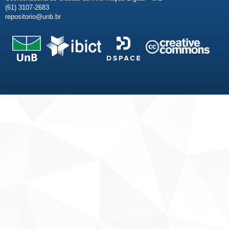
(61) 3107-2683
repositorio@unb.br
Fale conosco
Sobre