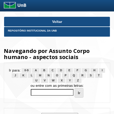
Skip
Voltar
navigation
REPOSITÓRIO INSTITUCIONAL DA UNB
Navegando por Assunto Corpo
humano - aspectos sociais
Ir para:
0-9
A
B
C
D
E
F
G
H
I
J
K
L
M
N
O
P
Q
R
S
T
U
V
W
X
Y
Z
ou entre com as primeiras letras: