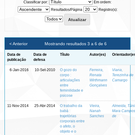
Classificar por:
Em ordem:
Resultados/Página
Registro(s):
< Anterior
Mostrando resultados 3 a 6 de 6
Data de
Data de
Título
Autor(es)
Orientador(e
publicação
defesa
6-Jan-2016
10-Set-2010
O gozo do
Ferreira,
Viana,
corpo :
Renata
Terezinha de
articulações
Wirthmann
Camargo
entre
Gonçalves
feminilidade e
psicose
11-Nov-2014
25-Abr-2014
O trabalho da
Vieira,
Almeida, Tân
babá :
Nanah
Mara Campo
trajetórias
Sanches
de
corporais entre
o afeto, o
objeto e o