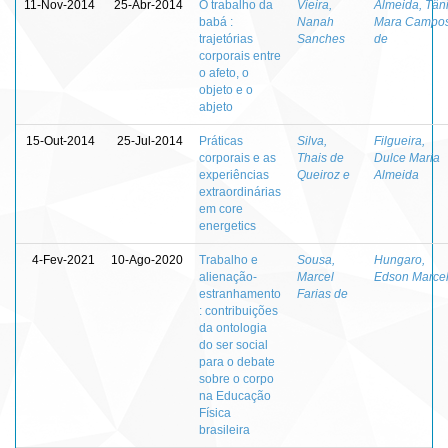
11-Nov-2014
25-Abr-2014
O trabalho da
Vieira,
Almeida, Tân
babá :
Nanah
Mara Campo
trajetórias
Sanches
de
corporais entre
o afeto, o
objeto e o
abjeto
15-Out-2014
25-Jul-2014
Práticas
Silva,
Filgueira,
corporais e as
Thais de
Dulce Maria
experiências
Queiroz e
Almeida
extraordinárias
em core
energetics
4-Fev-2021
10-Ago-2020
Trabalho e
Sousa,
Hungaro,
alienação-
Marcel
Edson Marce
estranhamento
Farias de
: contribuições
da ontologia
do ser social
para o debate
sobre o corpo
na Educação
Física
brasileira