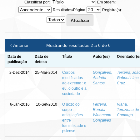
Classificar por:
Em ordem:
Resultados/Página
Registro(s):
< Anterior
Mostrando resultados 2 a 6 de 6
Data de
Data de
Título
Autor(es)
Orientador(e
publicação
defesa
2-Dez-2014
25-Mar-2014
Corpos
Gonçalves,
Teixeira, Joã
modificados
Andréia
Gabriel Lima
ao extremo : o
Santos
Cruz
eu, o outro e a
sociedade
6-Jan-2016
10-Set-2010
O gozo do
Ferreira,
Viana,
corpo :
Renata
Terezinha de
articulações
Wirthmann
Camargo
entre
Gonçalves
feminilidade e
psicose