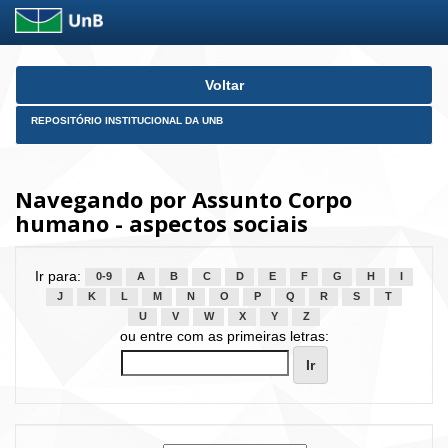
Skip
Voltar
navigation
REPOSITÓRIO INSTITUCIONAL DA UNB
Navegando por Assunto Corpo
humano - aspectos sociais
Ir para:
0-9
A
B
C
D
E
F
G
H
I
J
K
L
M
N
O
P
Q
R
S
T
U
V
W
X
Y
Z
ou entre com as primeiras letras: