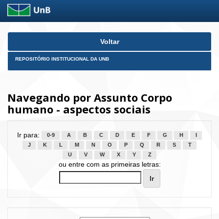
Skip
Voltar
navigation
REPOSITÓRIO INSTITUCIONAL DA UNB
Navegando por Assunto Corpo
humano - aspectos sociais
Ir para:
0-9
A
B
C
D
E
F
G
H
I
J
K
L
M
N
O
P
Q
R
S
T
U
V
W
X
Y
Z
ou entre com as primeiras letras: