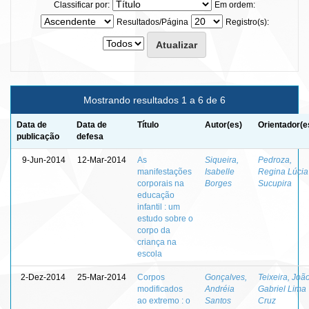
Classificar por:
Em ordem:
Resultados/Página
Registro(s):
Mostrando resultados 1 a 6 de 6
Data de
Data de
Título
Autor(es)
Orientador(e
publicação
defesa
9-Jun-2014
12-Mar-2014
As
Siqueira,
Pedroza,
manifestações
Isabelle
Regina Lúcia
corporais na
Borges
Sucupira
educação
infantil : um
estudo sobre o
corpo da
criança na
escola
2-Dez-2014
25-Mar-2014
Corpos
Gonçalves,
Teixeira, Joã
modificados
Andréia
Gabriel Lima
ao extremo : o
Santos
Cruz