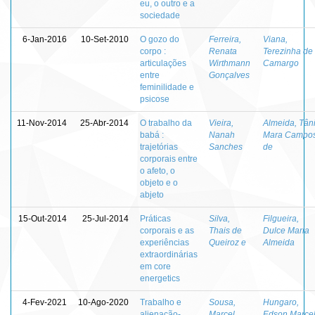
eu, o outro e a
sociedade
6-Jan-2016
10-Set-2010
O gozo do
Ferreira,
Viana,
corpo :
Renata
Terezinha de
articulações
Wirthmann
Camargo
entre
Gonçalves
feminilidade e
psicose
11-Nov-2014
25-Abr-2014
O trabalho da
Vieira,
Almeida, Tân
babá :
Nanah
Mara Campo
trajetórias
Sanches
de
corporais entre
o afeto, o
objeto e o
abjeto
15-Out-2014
25-Jul-2014
Práticas
Silva,
Filgueira,
corporais e as
Thais de
Dulce Maria
experiências
Queiroz e
Almeida
extraordinárias
em core
energetics
4-Fev-2021
10-Ago-2020
Trabalho e
Sousa,
Hungaro,
alienação-
Marcel
Edson Marce