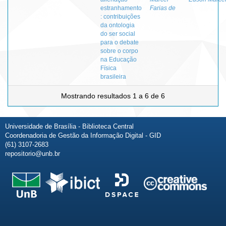
estranhamento
Farias de
: contribuições
da ontologia
do ser social
para o debate
sobre o corpo
na Educação
Física
brasileira
Mostrando resultados 1 a 6 de 6
Universidade de Brasília - Biblioteca Central
Coordenadoria de Gestão da Informação Digital - GID
(61) 3107-2683
repositorio@unb.br