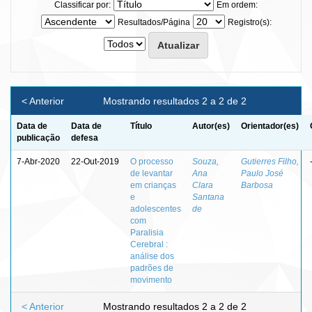
Classificar por:
Em ordem:
Resultados/Página
Registro(s):
< Anterior
Mostrando resultados 2 a 2 de 2
Data de
Data de
Título
Autor(es)
Orientador(es)
publicação
defesa
7-Abr-2020
22-Out-2019
O processo
Souza,
Gutierres Filho,
de levantar
Ana
Paulo José
em crianças
Clara
Barbosa
e
Santana
adolescentes
de
com
Paralisia
Cerebral :
análise dos
padrões de
movimento
< Anterior
Mostrando resultados 2 a 2 de 2