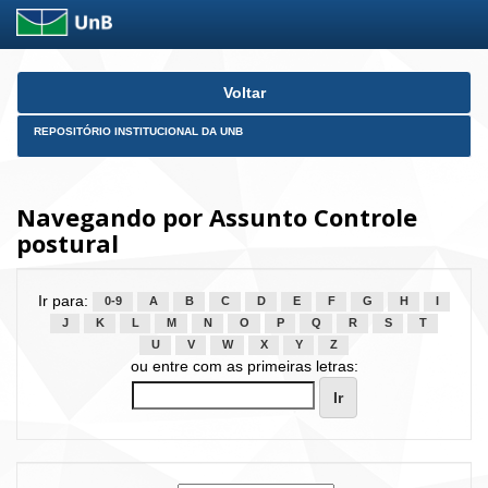
Skip
Voltar
navigation
REPOSITÓRIO INSTITUCIONAL DA UNB
Navegando por Assunto Controle
postural
Ir para:
0-9
A
B
C
D
E
F
G
H
I
J
K
L
M
N
O
P
Q
R
S
T
U
V
W
X
Y
Z
ou entre com as primeiras letras: