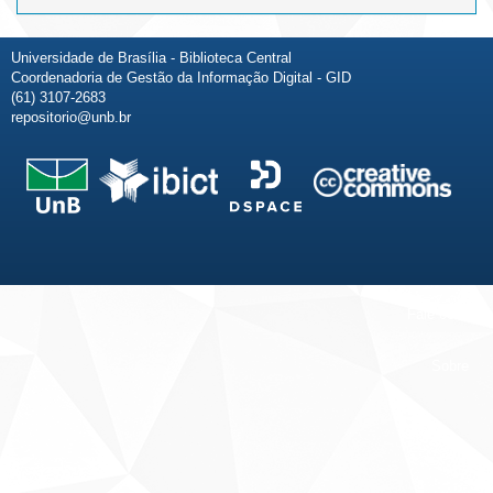
Universidade de Brasília - Biblioteca Central
Coordenadoria de Gestão da Informação Digital - GID
(61) 3107-2683
repositorio@unb.br
Fale conosco
Sobre