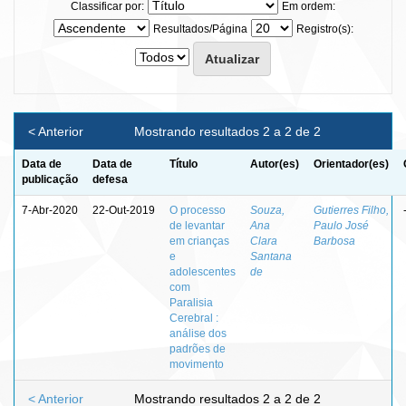
Classificar por:
Em ordem:
Resultados/Página
Registro(s):
< Anterior
Mostrando resultados 2 a 2 de 2
Data de
Data de
Título
Autor(es)
Orientador(es)
publicação
defesa
7-Abr-2020
22-Out-2019
O processo
Souza,
Gutierres Filho,
de levantar
Ana
Paulo José
em crianças
Clara
Barbosa
e
Santana
adolescentes
de
com
Paralisia
Cerebral :
análise dos
padrões de
movimento
< Anterior
Mostrando resultados 2 a 2 de 2