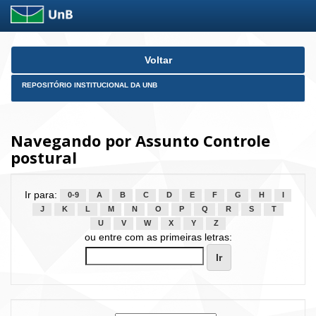
Skip
Voltar
navigation
REPOSITÓRIO INSTITUCIONAL DA UNB
Navegando por Assunto Controle
postural
Ir para:
0-9
A
B
C
D
E
F
G
H
I
J
K
L
M
N
O
P
Q
R
S
T
U
V
W
X
Y
Z
ou entre com as primeiras letras: