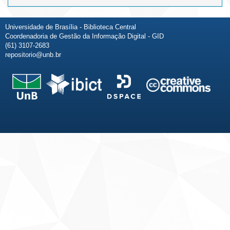
Universidade de Brasília - Biblioteca Central
Coordenadoria de Gestão da Informação Digital - GID
(61) 3107-2683
repositorio@unb.br
Fale conosco
Sobre