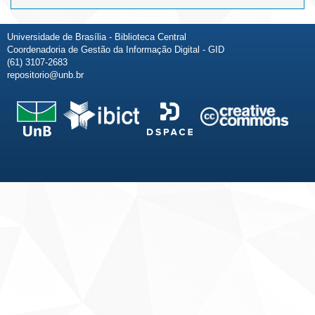
Universidade de Brasília - Biblioteca Central
Coordenadoria de Gestão da Informação Digital - GID
(61) 3107-2683
repositorio@unb.br
Fale conosco
Sobre