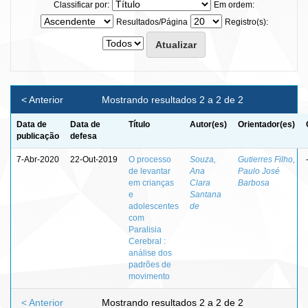
Classificar por:
Em ordem:
Resultados/Página
Registro(s):
< Anterior
Mostrando resultados 2 a 2 de 2
Data de
Data de
Título
Autor(es)
Orientador(es)
publicação
defesa
7-Abr-2020
22-Out-2019
O processo
Souza,
Gutierres Filho,
de levantar
Ana
Paulo José
em crianças
Clara
Barbosa
e
Santana
adolescentes
de
com
Paralisia
Cerebral :
análise dos
padrões de
movimento
< Anterior
Mostrando resultados 2 a 2 de 2