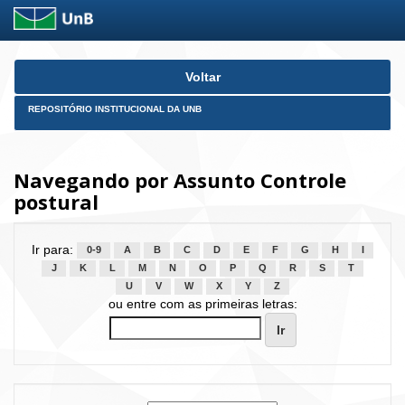
Skip
Voltar
navigation
REPOSITÓRIO INSTITUCIONAL DA UNB
Navegando por Assunto Controle
postural
Ir para:
0-9
A
B
C
D
E
F
G
H
I
J
K
L
M
N
O
P
Q
R
S
T
U
V
W
X
Y
Z
ou entre com as primeiras letras: