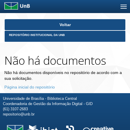
Skip
Voltar
navigation
REPOSITÓRIO INSTITUCIONAL DA UNB
Não há documentos
Não há documentos disponíveis no repositório de acordo com a
sua solicitação.
Página inicial do repositório
Universidade de Brasília - Biblioteca Central
Coordenadoria de Gestão da Informação Digital - GID
(61) 3107-2683
repositorio@unb.br