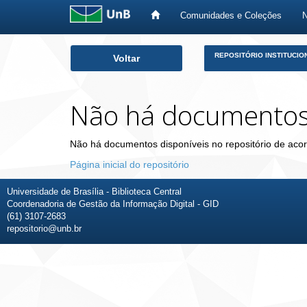
Comunidades e Coleções
Skip
REPOSITÓRIO INSTITUCIO
Voltar
navigation
Não há documento
Não há documentos disponíveis no repositório de acor
Página inicial do repositório
Universidade de Brasília - Biblioteca Central
Coordenadoria de Gestão da Informação Digital - GID
(61) 3107-2683
repositorio@unb.br