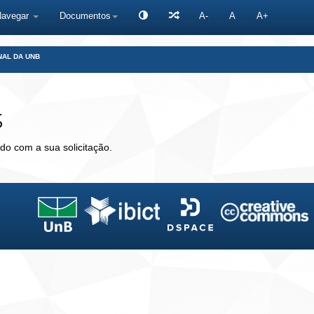
Navegar
Documentos
A-
A
A+
NAL DA UNB
s
do com a sua solicitação.