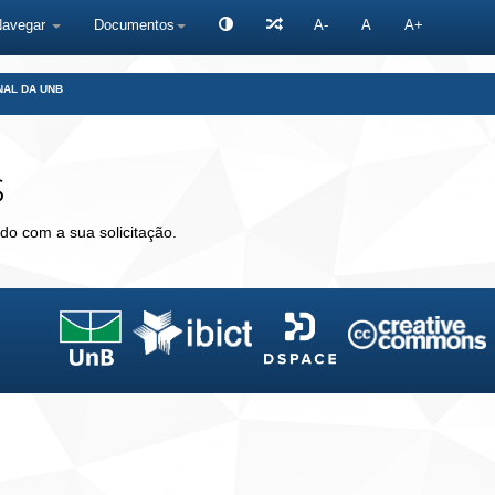
Navegar
Documentos
A-
A
A+
NAL DA UNB
s
do com a sua solicitação.