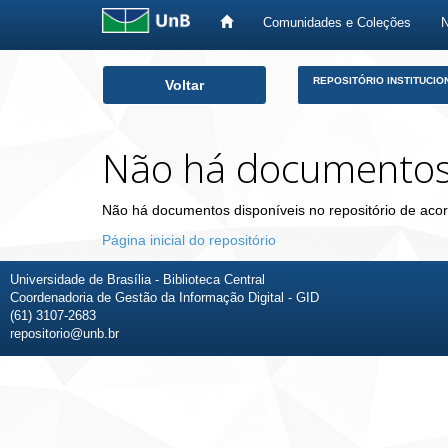
Comunidades e Coleções
Skip
REPOSITÓRIO INSTITUCIO
Voltar
navigation
Não há documento
Não há documentos disponíveis no repositório de acor
Página inicial do repositório
Universidade de Brasília - Biblioteca Central
Coordenadoria de Gestão da Informação Digital - GID
(61) 3107-2683
repositorio@unb.br