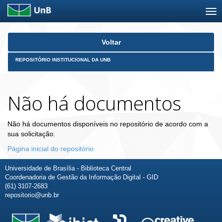
Skip
Voltar
navigation
REPOSITÓRIO INSTITUCIONAL DA UNB
Não há documentos
Não há documentos disponíveis no repositório de acordo com a
sua solicitação.
Página inicial do repositório
Universidade de Brasília - Biblioteca Central
Coordenadoria de Gestão da Informação Digital - GID
(61) 3107-2683
repositorio@unb.br