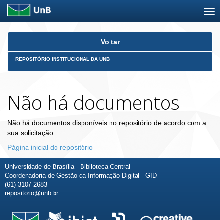
Skip
Voltar
navigation
REPOSITÓRIO INSTITUCIONAL DA UNB
Não há documentos
Não há documentos disponíveis no repositório de acordo com a
sua solicitação.
Página inicial do repositório
Universidade de Brasília - Biblioteca Central
Coordenadoria de Gestão da Informação Digital - GID
(61) 3107-2683
repositorio@unb.br