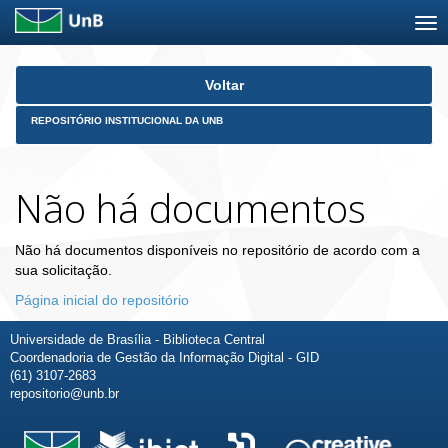
Skip
Voltar
navigation
REPOSITÓRIO INSTITUCIONAL DA UNB
Não há documentos
Não há documentos disponíveis no repositório de acordo com a
sua solicitação.
Página inicial do repositório
Universidade de Brasília - Biblioteca Central
Coordenadoria de Gestão da Informação Digital - GID
(61) 3107-2683
repositorio@unb.br